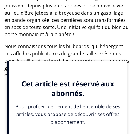
jouissent depuis plusieurs années d’une nouvelle vie :
au lieu d’être jetées à la broyeuse dans un gaspillage
en bande organisée, ces dernières sont transformées
en sacs de toute sorte. Une initiative qui fait du bien au
porte-monnaie et à la planète !
Nous connaissons tous les billboards, qui hébergent
ces affiches publicitaires de grande taille. Présentes
dans les villes et au bord des autoroutes, ces annonces
géantes sont devenues un moyen de communication
de masse utilisé dès la fin du XIXe siècle. S’il s’agit d’un
mobilier urbain utilisé à peu près partout dans le
monde, c’est probablement aux Etats-Unis qu’il a
connu ses plus grandes parures, au point de devenir
un incontournable des campagnes publicitaires. Un
seul problème : l’envoi systématique des panneaux «
usagés » à la décharge alors que leur composante
principale, le polychlorure de vinyle, est d’une valeur
non négligeable dans d’autres secteurs d’activité.