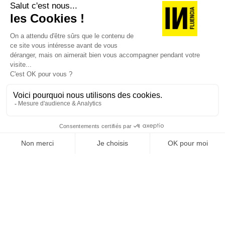
JE DÉCOUVRE LES NUMÉROS PRÉCÉDENTS
Je suis déjà abonné(e) :
je consulte la revue en
version digitale
SUIVEZ-NOUS
@
INfluencialemag