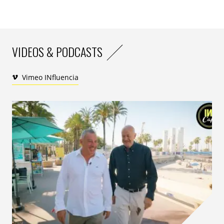
récemment de Joel Mathis du Philadelphia Magazine,
certains journalistes se servent directement de Twitter
pour faire passer une info avant d’exposer les tweets
comme preuves et compléments d’info dans leurs
VIDEOS & PODCASTS
papiers publiés online.
Vimeo INfluencia
Un projet phare pour First Look Media
Le mois dernier, un ingénieur de Yahoo !, Vinay Pulim, a
confirmé que le citoyen lambda était partie intégrante
de cette révolution. Son Time Lapse des manifestations
newyorkaises contre les brutalités policières a fait le
tour de la Toile et des médias classiques. La puissance
visuelle de sa vidéo (voir ci-dessous) de 28 secondes,
postée sur YouTube et partagée sur Twitter, a offert
une perspective différente sur l’ampleur de la marche.
Pour Andy Carvin, il est donc temps de créer « le
journalisme native pour les communautés sociales et
en conjonction avec les membres de ces