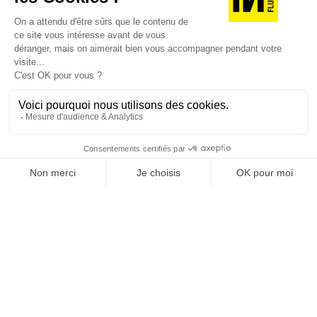
JE DÉCOUVRE LES NUMÉROS PRÉCÉDENTS
Je suis déjà abonné(e) :
je consulte la revue en
version digitale
SUIVEZ-NOUS
@
INfluencialemag