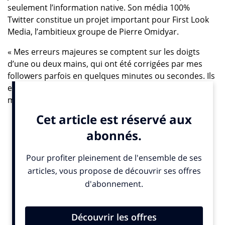
seulement l’information native. Son média 100%
Twitter constitue un projet important pour First Look
Media, l’ambitieux groupe de Pierre Omidyar.
« Mes erreurs majeures se comptent sur les doigts
d’une ou deux mains, qui ont été corrigées par mes
followers parfois en quelques minutes ou secondes. Ils
en savent beaucoup plus que moi et ont agi de
manière collaborative. Il y a un système naturel
d’équilibre des pouvoirs sur le Web. Ça n’est pas très
différent d’une “breaking news » sur une chaîne d’info
continue à la télévision. Au début l’information peut
être incorrecte ou floue, et elle sera affinée et rectifiée
en avançant. » La disgression est signée Andy Carvin
dans Rue 89, elle date de juin 2012 et annonce alors le
Twitter News Network (TNN) ou l’avènement du
journaliste citoyen.
Deux ans après sa leçon de Twitter-journalisme à la