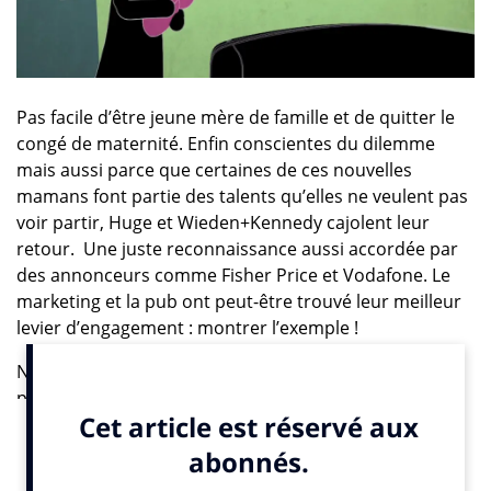
Pas facile d’être jeune mère de famille et de quitter le
congé de maternité. Enfin conscientes du dilemme
mais aussi parce que certaines de ces nouvelles
mamans font partie des talents qu’elles ne veulent pas
voir partir, Huge et Wieden+Kennedy cajolent leur
retour. Une juste reconnaissance aussi accordée par
des annonceurs comme Fisher Price et Vodafone. Le
marketing et la pub ont peut-être trouvé leur meilleur
levier d’engagement : montrer l’exemple !
Ne nous voilons pas la face, pendant des décennies la
pub a donné le bâton pour se faire battre. Par qui ?
Tous les porte-drapeaux de mouvements de défense et
de promotion des progrès sociaux. Trop sexistes, trop
rétrogrades, trop frileuses, trop conservatrices