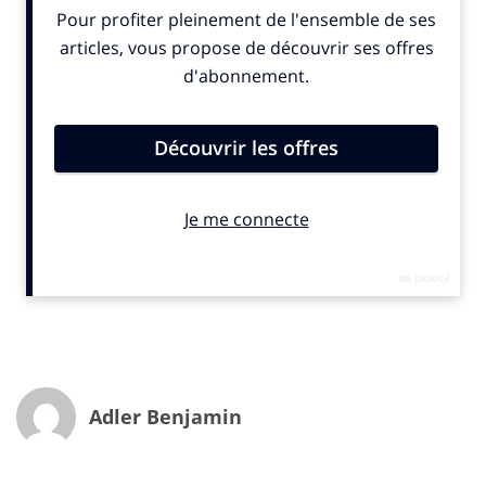
derrière leurs arguments créatifs : les agences en ont
pris plein la poire, souvent à juste titre, sans pouvoir
publiquement rejeter la faute sur l’autre coupable : les
annonceurs. Le digital a remodelé les champs et le
degré d’influence d’une industrie qui a su devenir une
entremetteuse sincère de messages positifs. Et
régulièrement, la pub et le marketing servent les
avancées sociales, pas seulement en les anticipant
mais aussi en les provoquant. D’ailleurs, le
consommateur est demandeur et INfluencia insiste au
quotidien sur la mutation de ses comportements et de
ses envies. Malheureusement en France, la créativité
est globalement bridée par le manque d’audace des
marques et l’incapacité des agences à motiver les
décideurs. Résultat, le consommateur avance trop
souvent en solitaire. Pour redevenir plus volontaristes,
Adler Benjamin
les agences doivent-elles opérer des changements
dans leurs relations avec les salariés ? Peut-être. Outre-
Atlantique, deux agences décident de leur offrir un