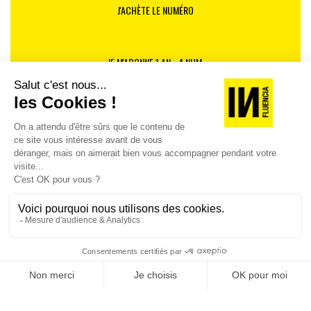
J'ACHÈTE LE NUMÉRO
JE M'ABONNE 1 AN - 4 NUM.
JE DÉCOUVRE LES NUMÉROS PRÉCÉDENTS
Je suis déjà abonné(e) :
je consulte la revue en
version digitale