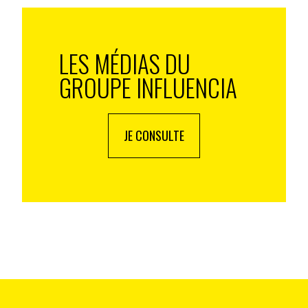
e la communication.
iser/ tokeniser
LES MÉDIAS DU
’opportunité pour les marques de réaliser un travail
GROUPE INFLUENCIA
ui peuvent être valorisés/ tokenisés. Pour cela elles
 la marque qui puissent faire le lien entre les
s aspirations et les éléments à tokeniser. Un
a être vecteur de business sans nuire à la cohérence
JE CONSULTE