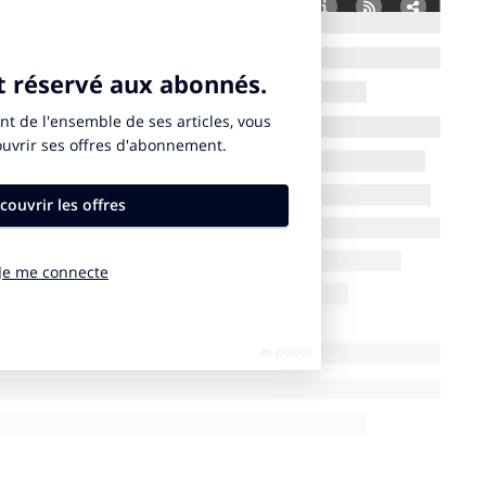
eeple artiste quasi inconnu, 2,9 millions pour le
s engagées montrent bien la puissance des idées,
 idée. La vraie valeur d’une banane scotchée est
e avec le branding.
une marque peut permettre d’augmenter sa valeur aux
on de marque aura toujours à cœur de valoriser
ifs intangibles qui y sont associés. La valeur
re rattaché au swoosh apposé sur la poitrine.
 NFT font appel à la rareté/ exclusivité numérique.
des tendances de conso comme la «
drop culture
» qui
n de rareté avec ses offres limitées des produits. On