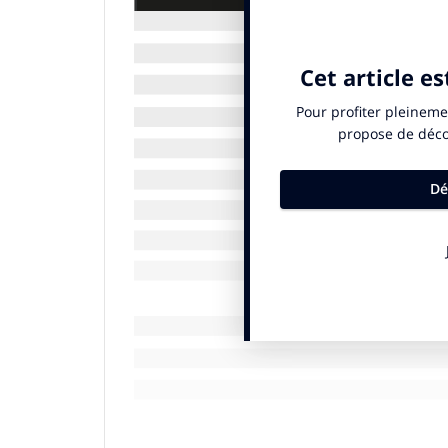
69 millions de dollars pour une œuvre de B
premier tweet de Jack Dorsey… Les somme
nous n’achetons plus une œuvre sinon une
l’idée et l’ironie derrière celle-ci.
Il est dès lors très facile de faire un parallèl
L’imaginaire associé à un produit ou à 
yeux des consommateurs. La communicati
l’image et donc créer ou développer les act
principale de votre hoodies et l’imaginai
NFT, ce qui est rare est cher
Dans un monde numérique d’abondance, les
Avec les NFT, nous retrouvons des gran
crée un sentiment d’urgence et une illusio