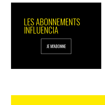
s’inscrire durablement dans le paysage d
Identifier les éléments qui peuvent être valor
LES ABONNEMENTS
Néanmoins l’explosion du phénomène est l
INFLUENCIA
d’inventaire et d’identifier les éléments q
auront plus que jamais besoin d’experts de
communautés à adresser, leur culture leur
exercice d’équilibriste périlleux qui devr
JE M'ABONNE
globale et à l’identité de la marque.