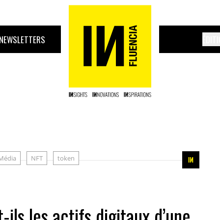
NEWSLETTERS
ÉDIT
Média
NFT
token
ls les actifs digitaux d’une