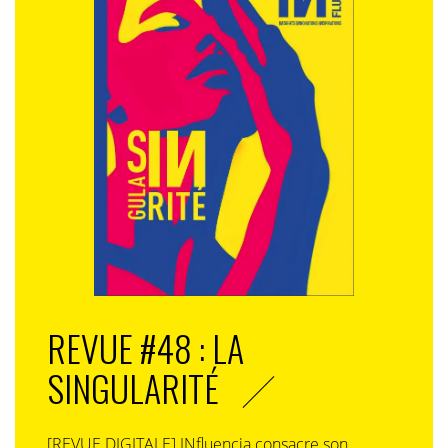
reprendre en main le prix et gagner en transparence.
Et d’autre part, par ne plus percevoir ce que les acteurs
économiques réalisent concrètement en leur faveur,
comme la baisse des prix de 2,5%, cet été en GMS ».
Avec comme conséquence, encore et toujours
l’absence de consommation.
L’autre élément qui joue en défaveur du prix tel qu’il
est conçu aujourd’hui, est la multiplication -online ou
off line- des offres gratuites et autres promotions ou
soldes en tous genres proposées à tous moments,
jugées comme des « faux amis ». Sans compter les
événements spectaculaires comme l’arrivée d’acteurs
sur le marché dont les offres déstabilisent l’édifice, à
REVUE #48 : LA
l’instar de Free. Révélant ainsi, la course aux marges
folles des autres opérateurs. Or, tout en provoquant
SINGULARITÉ
de l’intérêt ces pratiques distillent un vrai scepticisme.
« Il est essentiel de renouer avec la notion de prix juste
», insiste Xavier Charpentier « Et pour cela il faudrait
[REVUE DIGITALE] INfluencia consacre son