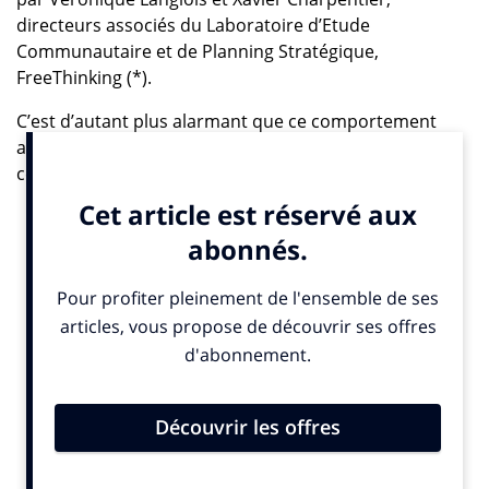
directeurs associés du Laboratoire d’Etude
Communautaire et de Planning Stratégique,
FreeThinking (*).
C’est d’autant plus alarmant que ce comportement
amorcé en 2008 se cristallise depuis 2012. Toutefois,
cette évolution en accéléré ne se traduit plus comme
en 2012 par des notions comme effort, souffrance,
insécurité ou souffrance, mais par action,
pragmatisme, solution, expérience. Un vocabulaire
certes plus combatif. Cependant, ne nous y trompons
pas, il révèle surtout l’acceptation d’une phase de
normalisation résignée où le consommateur est
déflationiste voire défiant. Une posture qui pourrait
jouer les prolongations, tant elle répond à un besoin
de consommation moins économique et plus éthique.
Mais qui ne sera pas sans conséquence pour les
entreprises !