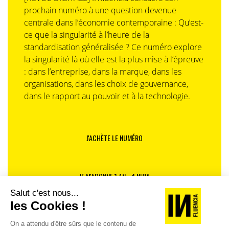
procéder, en dépit de la concurrence, à une sorte de «
prochain numéro à une question devenue
reset » pour qu’il ne soit plus perçu comme arbitraire
centrale dans l’économie contemporaine : Qu’est-
en redonnant à sa valeur des repères plus clairs sur
ce que la singularité à l’heure de la
ses principes et sa mesure-étalon». Et ce concept de «
standardisation généralisée ? Ce numéro explore
prix juste » ne pourra retrouver ses lettres de noblesse
la singularité là où elle est la plus mise à l’épreuve
que s’il est associé à social, respect, travail, équitable,
: dans l’entreprise, dans la marque, dans les
responsabilité, dignité, honnêteté, producteur, direct.
organisations, dans les choix de gouvernance,
Bref un bon prix respectant chaque acteur de la chaîne
dans le rapport au pouvoir et à la technologie.
y compris le consommateur.
Le Web : la carte « Chance » à ne pas gâcher
J'ACHÈTE LE NUMÉRO
Les déclarations des Français moyens à propos
d’Internet montrent à quel point, l’outil a pu aider à
dépoussiérer la relation client ou marchande en
JE M'ABONNE 1 AN - 4 NUM.
revitalisant l’accès à l’information pratique (forums,
sites, comparateurs, blogs…). Avec comme
conséquences extrêmement positives : le choix élargi
JE DÉCOUVRE LES NUMÉROS PRÉCÉDENTS
et la réintroduction salutaire des notions de l’offre et
de la demande sans rapport de force. Incarnant ainsi la