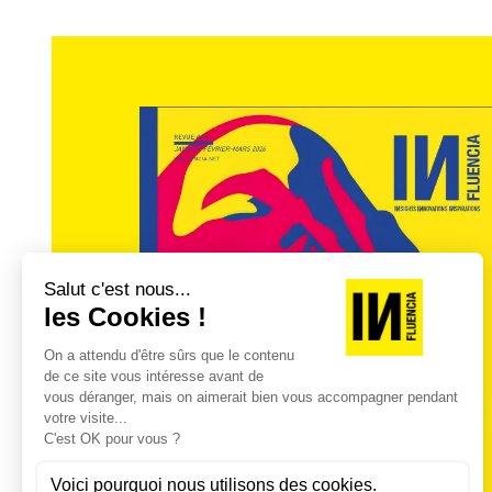
être reproduites et les mêmes modèles a
opportunité offerte sans nul doute par l
La décision d’optimiser encore plus les 
mieux pour des marques dont on se souvien
n’implique pas l’invention de nouvelles rè
5) Utilisez la résonance émotionnelle pour un
En tant qu’humains, nous réagissons souv
Daniel Kahneman l’a dit dans son best-sell
Système 2 respectivement. Nous répondo
inconsciemment – au niveau émotionnel, 
En tant que telle, la publicité est toujo
passerelle en quelque sorte.
La publicité fonctionne comme une répon