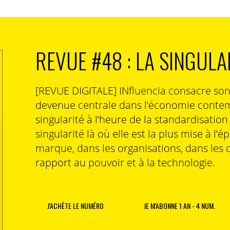
pporter des récompenses plus élevées – une
’approche par les Moments.
REVUE #48 : LA SINGULA
budgets et de diffuser des campagnes qui résonnent
t encore plus n’est pas difficile à prendre, et cela
gles.
[REVUE DIGITALE] INfluencia consacre so
e action logique
devenue centrale dans l’économie contem
singularité à l’heure de la standardisatio
ent avec l’émotion avant la raison – ou, comme
singularité là où elle est la plus mise à l’é
er « Thinking, Fast and Slow », avec le Système 1 et le
marque, dans les organisations, dans les 
ns le plus rapidement – instantanément,
rapport au pouvoir et à la technologie.
avant que la pensée consciente ne prenne le dessus.
urs entreprise à un niveau émotif pour commencer ; une
J'ACHÈTE LE NUMÉRO
JE M'ABONNE 1 AN - 4 NUM.
se à la pensée du Système 1, dans sa manière