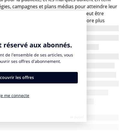
égies, campagnes et plans médias pour atteindre leur
eils sur la manière dont cette approche peut être
s large afin de rendre une campagne encore plus
ntes humeurs peut être considéré comme un « Moment
sairement rapide ; il peut s’agir de la durée d’un
 d’un épisode de la dernière série à la mode. De
heures qu’un couple passe sur le canapé à regarder
e peut réellement se connecter à son audience. Le
paces publicitaires de la télévision connectée (CTV) en
 d’une marque avec son public lorsque cela compte
arques peuvent réfléchir de manière plus stratégique
« Moments » pour compléter leurs dépenses médias