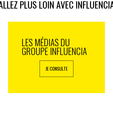
ALLEZ PLUS LOIN AVEC INFLUENCI
notoriété de la marque, grâce à une combinaison de
éhension démographique, et à une analyse
e renforce les premières. Le profil du consommateur
 lequel il se trouve doit être pris en compte pour
LES MÉDIAS DU
GROUPE INFLUENCIA
dget
 les « Moments », lorsqu’elle est intégrée à un
ider les marques à réaliser des économies budgétaires
JE CONSULTE
nêtre plus identifiable pour aligner la publicité sur le
 public à ce moment-là.
augmentation des dépenses publicitaires en 2021,
eprise, l’industrie sort de la pandémie et de son
ux faire travailler ses budgets. Ces leçons peuvent