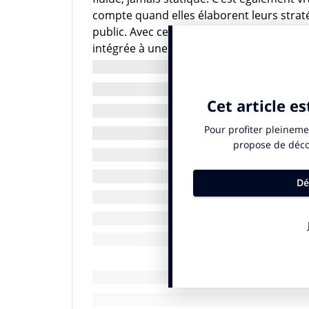
compte quand elles élaborent leurs strat
public. Avec cela en tête, voici cinq cons
intégrée à une stratégie de diffusion plu
efficace.
1) Analysez la vie selon des « Moments »
Le temps passé à chacun de ces différe
» – ce lapse de temps est loin d’être néces
blockbuster, d’un documentaire sportif ou
même, cela peut tout aussi bien être les 
l’intégralité d’une trilogie.
C’est dans ces « Moments » qu’une marqu
ciblage et le placement offerts par les es
font la première plateforme l’alignement
vraiment. Suivant ce raisonnement, les m
et utiliser une approche basée sur les 