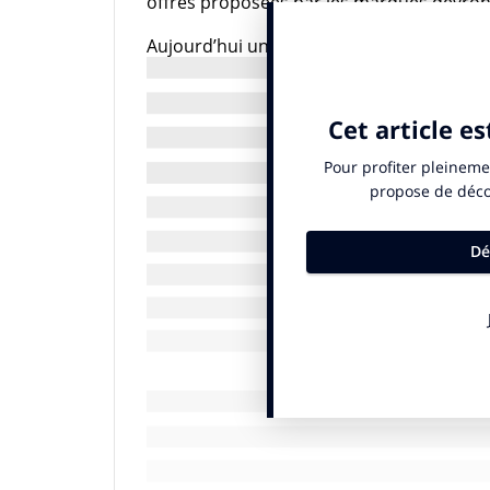
offres proposées par les marques devron
Aujourd’hui un constat s’impose, celle de la
dégradation de nos capacités attentionnelle
de focaliser notre attention, d’être vérita
interactions avec les autres, comme dans n
Nous pouvons parler de crise car il s’agit
fondement même de notre appréhension d
d’attention a des répercussions sociales,
civilisationnel. On constate une multiplica
Citton, de Jean-Philippe Lachaux, au mouv
essai de Bruno Patino « la civilisation du 
Comment en sommes-nous arrivés là ?
Pour tenter de le comprendre, il faut revo
Une manière de le comprendre est de sent
publicitaire planté au bord de la route, à 
posée sur un panneau pollue le paysage mai
la publicité s’est immiscée dans les foyers