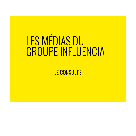
ira plus de parler d’écologie, mais les produits
gine de leur production devront nécessairement être
e la cohérence et de l’authenticité où un alignement
st indispensable. Tout l’enjeu pour ce qui est de la
itement maitriser cette cohérence et être les
LES MÉDIAS DU
GROUPE INFLUENCIA
JE CONSULTE