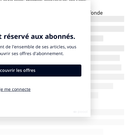
t être elles-mêmes porteuses de sens.
 crise de l’attention. Il s’agit d’une profonde
s. C’est-à-dire qu’il nous est de plus en plus difficile
blement attentif. Cela peut se vérifier dans nos
os activités quotidiennes au travail, à la maison.
 d’un appauvrissement collectif, qui bouleverse le
u monde. Une altération de notre capacité
 psychologiques, il s’agit d’un bouleversement
tion des études sur le sujet, cela va des travaux d’Yves
ement lancé par Tristan Harris en passant par le petit
poisson rouge ».
ir le modèle sur lequel est basé l’économie digitale.
ir l’évolution qu’implique le passage du panneau
la télévision puis au téléphone portable. La publicité
s elle reste localisée circonscrite. Avec la télévision,
, elle est chez nous, mais elle reste incapable de créer