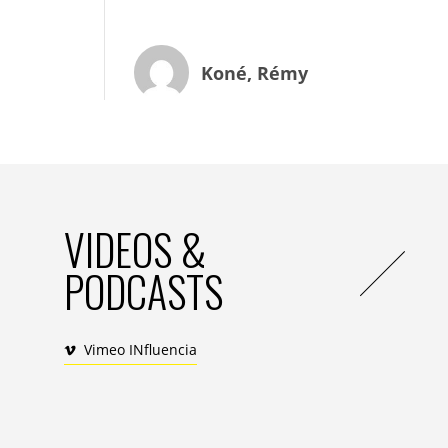
des interruptions, c’est-à-dire que la télé
venir nous interrompre. Avec le portable,
partout mais elle peut nous interrompre
Koné, Rémy
parler de publicité, car même s’il s’agit de
me rendant sur facebook, j’améliore les 
donc sa capacité à vendre de la publicité.
inciter à interrompre ce que nous étions 
continuer à regarder une série sur netfli
La clé pour communiquer est de capter l’
VIDEOS &
La clé pour communiquer est de capter l’at
PODCASTS
nécessairement une remise en question d
s’adapter, cela signifie par exemple de s
Ce n’est un secret pour personne que la v
Vimeo INfluencia
Mais au-delà d’une adaptation, une voie al
l’attention, poussée à son paroxysme est 
via son attention, devient la marchandise q
qui amène à une évolution nécessaire de