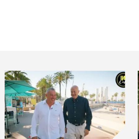
vision ne s’allume pas toute seule, elle ne peut pas
 non seulement la publicité nous suit potentiellement
 à n’importe quel moment. Nous pouvons continuer à
 la notification d’un ami qui a liké un post facebook, en
statistiques de facebook en termes de temps passé et
 À partir de ce moment, tout sera fait pour nous
en train de faire pour nous rendre sur les réseaux,
x ou sur youtube.
attention
tention. Or la crise de l’attention implique
u travail du communicant. Évidement, il convient de
avoir et comprendre comment utiliser le média vidéo.
idéo a beaucoup plus d’impact qu’un texte explicatif.
ternative doit être trouvée. En effet, la guerre pour
en définitive une entreprise de réification. L’homme,
u’il faut à tout prix capter. Cette logique a ses limites
s métiers de la communication.