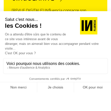
[REVUE DIGITALE] INfluencia consacre son
prochain numéro à une question devenue
centrale dans l’économie contemporaine : Qu’est-
ce que la singularité à l’heure de la
standardisation généralisée ? Ce numéro explore
la singularité là où elle est la plus mise à l’épreuve
: dans l’entreprise, dans la marque, dans les
organisations, dans les choix de gouvernance,
dans le rapport au pouvoir et à la technologie.
J'ACHÈTE LE NUMÉRO
JE M'ABONNE 1 AN - 4 NUM.