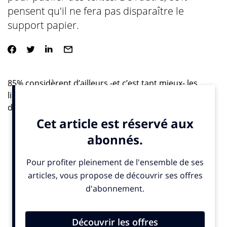
pensent qu'il ne fera pas disparaître le
support papier.
85% considèrent d’ailleurs -et c’est tant mieux- les
libraires comme des acteurs importants de la chaîne
du livre. Quel bonheur d’aller feuilleter des livres ou
des revues (comme INfluencia) et de sentir la bonne
odeur du papier. A tel point que, malgré la croissance
de l’e-commerce et de ses principaux acteurs, 2
Français sur 3 sont même persuadés que les libraires
survivront aux géants d’Internet.
Le livre numérique ne tuera donc pas le livre papier?
On aimerait bien que cette éternelle question qui
continue d’animer les débats de nos concitoyens ne
soit pas qu’un vœu pieux. Si les Français affirment, de