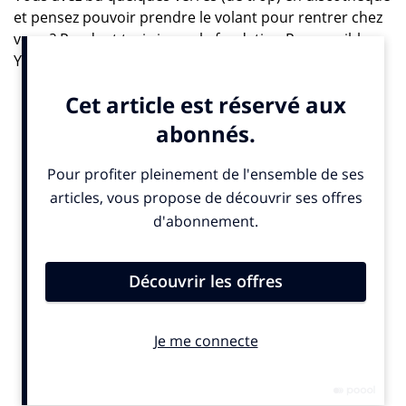
et pensez pouvoir prendre le volant pour rentrer chez
vous ? Pendant trois jours, la fondation Responsible
Young Drives et Publicis Brussels ont interdit un
« rouler-bourré » – encore trop bien ancré dans les
mœurs nocturnes du Royaume – en installant le temps
d’un week-end une barrière alcootest unique en son
genre.
Le concept de cette mission de sensibilisation,
orchestrée par l’agence publicitaire belge, est on ne
peut plus simple : obliger chaque clubbeur quittant la
boîte de nuit à se soumettre à l’éthylotest intégré à la
barrière, qui forcément ne se lèvera pas pour celles ou
ceux dont le taux d’alcool dans le sang est au-dessus
de la limite autorisée. Si vous êtes sobre, la barrière
s’ouvrira et libre à vous d’embarquer les recalés dans
votre véhicule si vous avez de la place.
Menée le temps du week-end d’anniversaire du