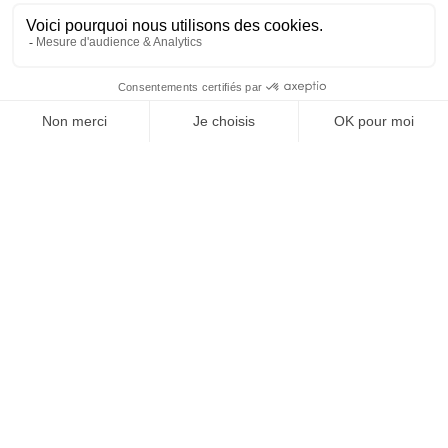
SUIVEZ-NOUS
@
INfluencialemag