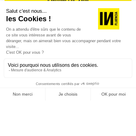
JE M'ABONNE 1 AN - 4 NUM.
JE DÉCOUVRE LES NUMÉROS PRÉCÉDENTS
Je suis déjà abonné(e) :
je consulte la revue en
version digitale
SUIVEZ-NOUS