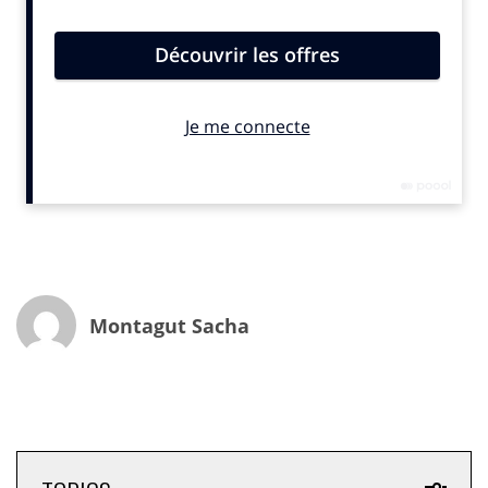
INfluencia : cherchiez vous à communiquer sur le
thème de la jeunesse ? Autant en remémorant celle
des trentenaires/quarantenaires qu’en représentant
les nouvelles générations ?
Julien Kosowski, Jenna Haugmard : Pas spécialement.
En revanche, pour la campagne fibre, nous avons très
vite cherché la dimension nostalgique. Nous pensions
que le temps avait suffisamment coulé pour que
l’internet des années 90 et 2000 nous manque. Ayant
moi meme plus de 40 ans, il m’arrive de regretter cette
époque ou son fonctionnement n’était réservé qu’à
Montagut Sacha
quelques passionnés qui avaient le temps de s’y
frotter. Aujourd’hui, presque tout le monde est geek,
avec des skills beaucoup plus développés que les
internautes de mon époque. Il nous paraissait donc
amusant de représenter ces marginaux agacés par la
démocratisation d’internet, pour qui, il n’y a plus aucun