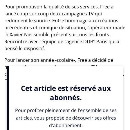
Pour promouvoir la qualité de ses services, Free a
lancé coup sur coup deux campagnes TV qui
redonnent le sourire. Entre hommage aux créations
précédentes et comique de situation, l’opérateur made
in Xavier Niel semble présent sur tous les fronts.
Rencontre avec l’équipe de l’agence DDB° Paris qui a
pensé le dispositif.
Pour lancer son année -scolaire-, Free a décidé de
marquer le coup avec deux campagnes TV
complémentaires pour autant de sujets à promouvoir.
D’un coté la fibre et ses débits, de l’autre la data
illimitée promis par son forfait à 15.99€/mois. Et
devinez quoi, chaque sujet se dote lui même de deux
spots différents. Résultat, pas mal de contenu
différent, qu’il nous fallait donc décrypter avec leur tête
pensante, Julien Kosowski, concepteur rédacteur, et
Jenna Haugmard, directrice artistique, tous deux chez
DDB° Paris. Deux campagnes, deux ambiances.