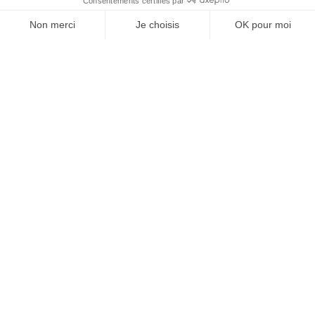
SUIVEZ-NOUS
@
INfluencialemag
Agence web
:
Novius