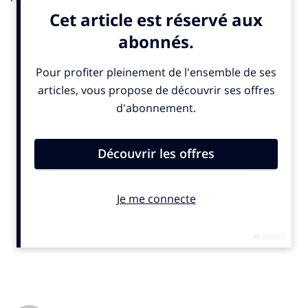
marques réussis. Avec la nouvelle étude que nous
venons de réaliser, nous avons pris conscience à quel
point la création d’un contenu de qualité est
l’illustration idéale d’un engagement authentique des
marques.
Lorsque Nature & Découverte propose la revue
Canopée, les consommateurs ressentent l’engagement
de la marque dans les questions de respect de
l’homme et de la nature. La revue fait sens avec l’offre
produit et consolide le positionnement de la marque.
De même, lorsque Picard crée un livre de 210 recettes
inspirées par 36 produits vedettes de l’assortiment
Picard (carré d’agneau, sole, cèpes, framboises, etc.),
interprétées par quatre auteurs, la marque concilie
gastronomie et surgelés. Picard montre qu’il n’est pas
juste là pour faire gagner du temps dans la
préparation des repas et valorise son implication dans