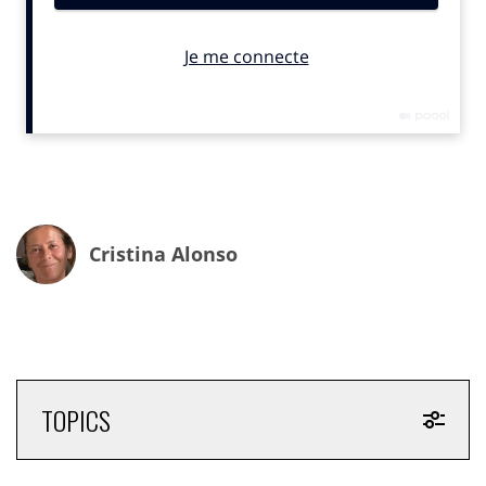
d’outils de génération de musique par l’IA qui sapent ou
remplacent l’art humain des auteurs-compositeurs et des
artistes, ou qui nous privent d’une juste rémunération pour
notre travail »,
écrivent-ils. Il était temps.
Le président de ce collectif, baptisé
Artist Rights
Alliance explique dans un communiqué
qui
accompagne la lettre ouverte, « Les musiciens doivent
essayer de rivaliser
avec un déluge de bruit généré par
l’IA ». De fait,
depuis un peu plus d’un an, le monde de
Cristina Alonso
la musique connaît une série de deepfakes, chansons
copiant sans vergogne des titres, des voix d’artistes qui
n’ont jamais composé ces mélodies pour la bonne et
simple raison qu’elles sont générées par des IA
génératives qui vont puiser dans les compositions
engrangées par le passé.
TOPICS