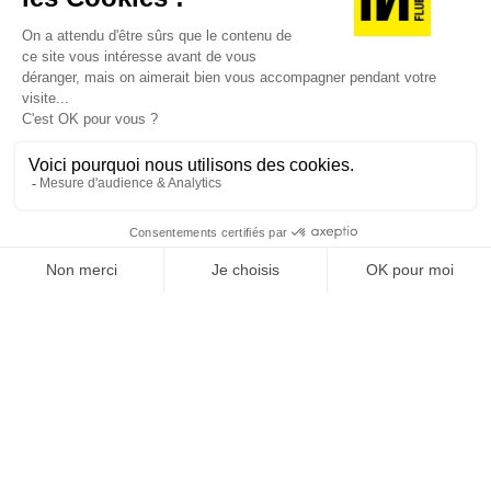
JE DÉCOUVRE LES NUMÉROS PRÉCÉDENTS
Je suis déjà abonné(e) :
je consulte la revue en
version digitale
SUIVEZ-NOUS
@
INfluencialemag