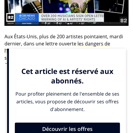
Aux États-Unis, plus de 200 artistes pointaient, mardi
dernier, dans une lettre ouverte
les dangers de
l’intelligence artificielle.
Une liste impressionnante
selon
France Info
qui dénombre parmi les signataires
Billie Eilish
,
Nicki Minaj
,
Stevie Wonder,
Pearl Jam
,
Katy Perry
,
Camila Cabello
ou encore
Sam Smith
et
Norah Jones
pour ne citer qu’eux. Une lettre qui ne
cesse de circuler et ne devrait pas passer inaperçue
lors du prestigieux festival Coachella qui démarre ce
vendredi 12 avril. Une sonnette d’alarme contre ce
qu’ils appellent l’intelligence artificielle irresponsable.
« Nous demandons à toutes les plateformes de musique
numérique et à tous les services musicaux de s’engager à ne
pas développer ou déployer de technologies, de contenus ou