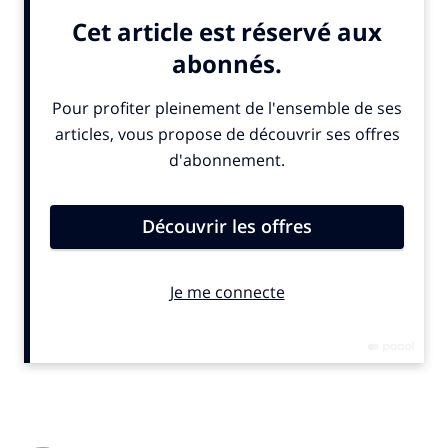
n’a une note supérieure à 10 sur 20
».
Benoît Granier
, responsable alimentation du réseau,
déclarait même récemment à l’
AFP
: «
On a l’idée que le
consommateur est souverain et libre de ses choix, mais
outre les contraintes économiques de son pouvoir d’achat, il
est aussi contraint par la nature de l’offre qui lui est
proposée et par les stratégies de la distribution
». Pour le
dirigeant/militant, il est clair que «
via leurs politiques en
termes de publicité et de marketing, en mettant en avant
certains produits plutôt que d’autres, les enseignes ont un
pouvoir important
».