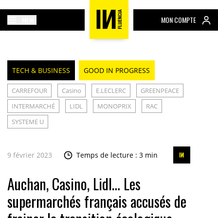
MENU
MON COMPTE
TECH & BUSINESS
GOOD IN PROGRESS
CARREFOUR
Casino
E.LECLERC
GREENPEACE
INTERMARCHÉ
LIDL
MONOPRIX
RAC
SYSTEME U
9 février 2023
Temps de lecture : 3 min
Auchan, Casino, Lidl… Les
supermarchés français accusés de