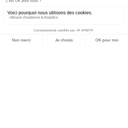
dans le rapport au pouvoir et à la technologie.
J'ACHÈTE LE NUMÉRO
JE M'ABONNE 1 AN - 4 NUM.
JE DÉCOUVRE LES NUMÉROS PRÉCÉDENTS
Je suis déjà abonné(e) :
je consulte la revue en
version digitale