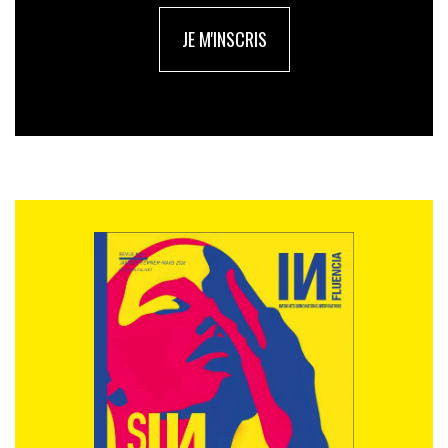
À la lecture des résultats,
Carrefour
n’a pas hésité à
reconnaitre que son action n’était pas suffisante : «
JE M'INSCRIS
c’est la raison pour laquelle nous avons renforcé nos
engagements pour le climat
» lors du plan fixant sa
stratégie pour les quatre années à venir. Pas très
précis mais toujours bon à savoir. Du côté de
S
ystem
U
, on comprend «
que certains trouvent que nous
pourrions aller plus loin, plus vite
». Lucide. Cependant,
l’enseigne, par la voix d’un de ses porte-paroles,
affirme être plus «
mobilisée
» que jamais. «
C’est
indispensable aujourd’hui face à la situation
environnementale et climatique. Le problème, c’est que
l’alimentation est une variable d’ajustement possible du
budget. On ne peut pas arbitrer sur le carburant, ou très
peu, pas sur l’électricité, peu sur le péage…
». La politique
de l’autruche.
Selon l’étude «
Sur-marges sur les fruits et légumes bio
»,
réalisée en 2017 par
UFC-Que choisir
et citée par le