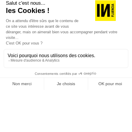
JE DÉCOUVRE LES NUMÉROS PRÉCÉDENTS
Je suis déjà abonné(e) :
je consulte la revue en
version digitale
SUIVEZ-NOUS
@
INfluencialemag