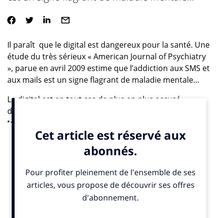
Il paraît que le digital est dangereux pour la santé. Une
étude du très sérieux « American Journal of Psychiatry
», parue en avril 2009 estime que l’addiction aux SMS et
aux mails est un signe flagrant de maladie mentale…
Le digital est en tout cas de plus en plus accusé
d’empiéter sur nos vies. On voit depuis quelques
temps monter une antienne, un chant lointain : «
Marre d’Internet », « Marre de mon mobile »… Serait-on
fatigués du digital ? Va-t-on vivre une rentrée
débranchée ?
Il est vrai que l’abstinence est très tendance en ce
moment. Nous avons tous entendu parler de ces
jeunes américains qui prônent l’abstinence avant le
mariage, et qui font une promotion prosélyte de leur
choix à l’aide de la fameuse « bague de virginité ». Sur