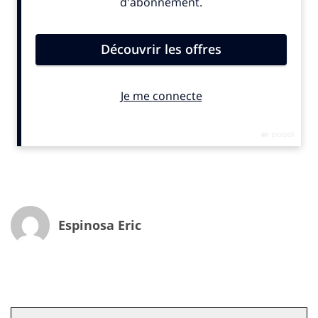
leurs outils et de leur savoir-faire. « On produit des
objets comme on aimerait les acheter. Pour ça, on
essaye d’y mettre le maximum de cœur, le maximum
de sincérité et d’authenticité pour que ça nous
ressemble », peut-on lire à propos de Simon, coutelier.
Ou encore : « C’est une véritable satisfaction de partir
d’un élément brut pour arriver à quelque chose de
lisse. A chaque étape, la matière devient de plus en
plus belle », détaille Matthieu, ébéniste.
L’attraction « artisanat »
Un compte Instagram pensé comme une passerelle
pour rejoindre choisirlartisanat.fr. Ce dernier
Espinosa Eric
permettant des rencontres plus poussées avec ces «
artistes » : vidéos, photos, témoignages… Cette
opération séduction est menée également à
destination des plus jeunes afin de susciter des
vocations et soutenir des professions qui font partie