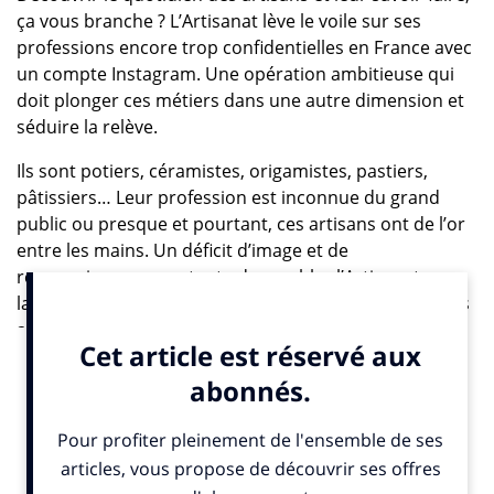
ça vous branche ? L’Artisanat lève le voile sur ses
professions encore trop confidentielles en France avec
un compte Instagram. Une opération ambitieuse qui
doit plonger ces métiers dans une autre dimension et
séduire la relève.
Ils sont potiers, céramistes, origamistes, pastiers,
pâtissiers… Leur profession est inconnue du grand
public ou presque et pourtant, ces artisans ont de l’or
entre les mains. Un déficit d’image et de
reconnaissance que tente de combler l’Artisanat en
lançant son compte Instagram. En partenariat avec les
agences La Chose et Anatome, et le blog, Les Mains
Baladeuses, vous allez pouvoir découvrir chaque
semaine des portraits d’artisan et découvrir l’envers du
décor.
Une manière d’humaniser ces hommes et ces femmes
en nous plongeant dans l’intimité de leurs ateliers, de