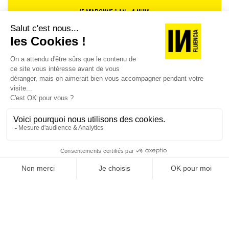
JE M'ABONNE 1 AN - 4 NUM.
JE DÉCOUVRE LES NUMÉROS PRÉCÉDENTS
Je suis déjà abonné(e) :
je consulte la revue en
version digitale
SUIVEZ-NOUS