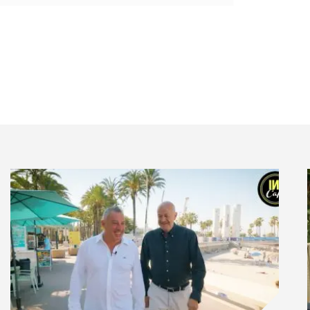
tude conséquente
dans le Journal of Hospitality
comprendre pourquoi l’inclusion du terme «
tions de produits affecte autant la confiance
tout leur intention d’achat.
 les défis importants auxquels sont confrontés les
nication d’aujourd’hui, à qui l’on demande de vendre
 qu’ils défendent sans pour autant s’aliéner la
x commandes de ces travaux propose donc quelques
ption du risque, la confiance émotionnelle et la
agit de produits qui intègrent l’IA.