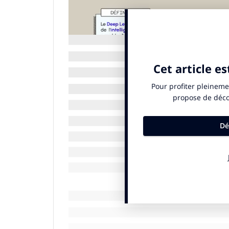
La confiance se perd plus vite qu’elle n
Pour mieux expliquer les raisons de cett