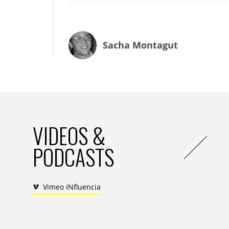
l’université de Washington a publié une
é
Marketing & Management pour tenter de 
intelligence artificielle » dans les descrip
émotionnelle des consommateurs mais sur
Sacha Montagut
Loin d’être anodine, cette enquête révèle
spécialistes du marketing et de la commu
les capacités technologiques des produits
majorité de leur clientèle. L’équipe au
conclusions sur la relation entre la perce
décision d’achat, en particulier lorsqu’il s’
VIDEOS &
PODCASTS
Vimeo INfluencia