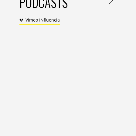
PODCASTS
plus de 80% des personnes interrogées d
rapidement. Au cours des 10 dernières an
avons observé des évolutions significativ
Vimeo INfluencia
mondial, que nous avons réunies autour 
Fractures de la mondialisation​
Fragmentation des sociétés​
Convergence climatique​
Dilemme technologique​
Santé consciencieuse​
Refuge vers le monde d’avant​
Nouveau nihilisme​
Pouvoir de la confiance​
Echappée individualiste​