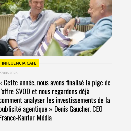
23/
Un
at
INFLUENCIA CAFÉ
27/06/2026
« Cette année, nous avons finalisé la pige de
l’offre SVOD et nous regardons déjà
comment analyser les investissements de la
publicité agentique » Denis Gaucher, CEO
France-Kantar Média