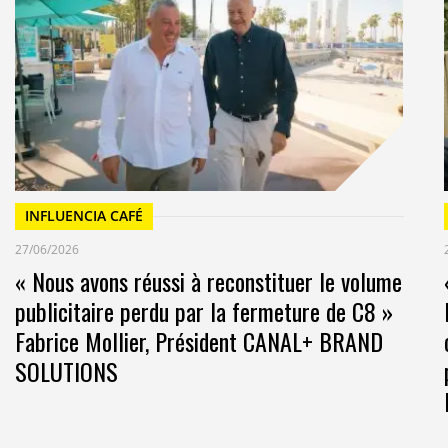
ans 50 pays estiment que le monde évolue trop
nées depuis la première édition de notre étude, nous
es dans les mentalités, tant en France qu’au niveau
de 9 tendances :
INFLUENCIA CAFÉ
27/06/2026
« Nous avons réussi à reconstituer le volume
publicitaire perdu par la fermeture de C8 »
Fabrice Mollier, Président CANAL+ BRAND
SOLUTIONS