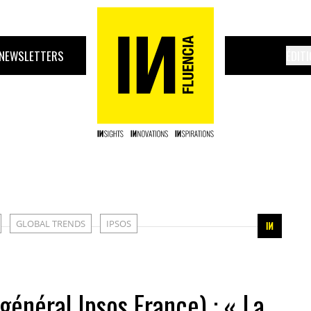
NEWSLETTERS
ÉDIT
GLOBAL TRENDS
IPSOS
général Ipsos France) : « La