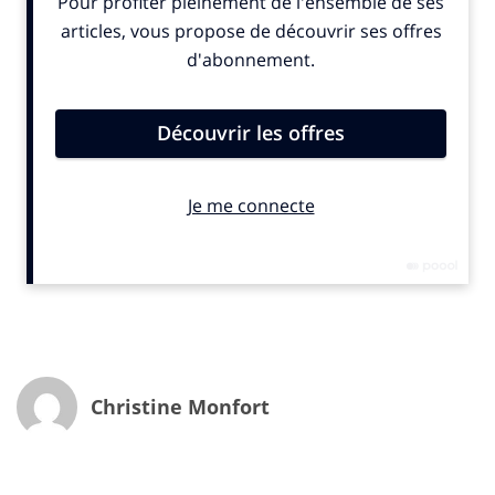
Pour y contribuer, le mouvement a lancé des
formations
à destination des professionnels des
agences médias et des régies, des journalistes et des
e
étudiants – avec un 1000
certifié en 2024 – mais aussi
des
journées en agences
chez
GroupM
,
Dentsu
,
IPG
Mediabrands
,
Havas
,
Publicis
… Il a mis en avant
l’efficacité du média avec trois études déployées
depuis 2021 avec
Dentsu
,
Kantar
et
Ekimetrics
et
édité depuis 2018 sept documents
#DLP La Preuve
,
réalisés grâce à la mise en commun des expertises et
études des éditeurs adhérents de l’ACPM.
#DemainLaPresse a aussi scruté l’évolution des usages
et des attentes du public avec des études sur
différentes thématiques : «
Médias & Climat
» ou
le
rapport des Français au papier et au digital
avec
CSA
,
«
La Presse et la place des femmes
» avec
Kantar
. Il
Christine Monfort
réunit la profession lors d’événements comme
L’Observatoire de la presse et des médias
ou le
festival
créé en 2021…