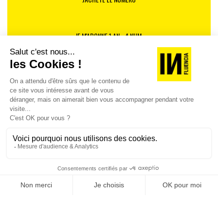
JE M'ABONNE 1 AN - 4 NUM.
JE DÉCOUVRE LES NUMÉROS PRÉCÉDENTS
Je suis déjà abonné(e) :
je consulte la revue en
version digitale