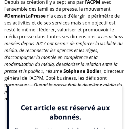
Depuis sa création il y a sept ans par l’
ACPM
avec
l’ensemble des familles de presse, le mouvement
#DemainLaPresse
n’a cessé d’élargir le périmètre de
ses activités et de ses services mais son objectif est
resté le même : fédérer, valoriser et promouvoir le
média presse dans toutes ses dimensions.
« Les actions
menées depuis 2017 ont permis de renforcer la visibilité du
média, de reconnecter les agences et les régies,
d’accompagner la montée en compétence et la
modernisation du média, de valoriser la relation entre la
presse et le public »
, résume
Stéphane Bodier
, directeur
général de l’ACPM. Coté business, les défis sont
nombreux :
« Quand la presse était le deuxième média du
marché, tout le monde venait à elle. Aujourd’hui, ce n’est
plus le cas et il faut prouver la force du média, aider les
commerciaux des régies à défendre les titres dont ils
s’occupent, rendre le métier attractif auprès des jeunes
professionnels des médias… »
, reconnaît-il.