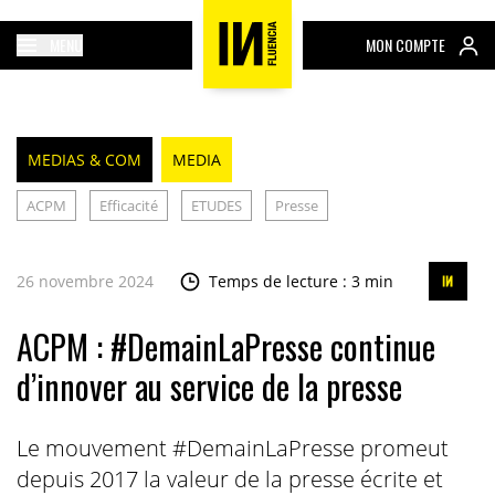
MENU
MON COMPTE
MEDIAS & COM
MEDIA
ACPM
Efficacité
ETUDES
Presse
26 novembre 2024
Temps de lecture : 3 min
ACPM : #DemainLaPresse continue
d’innover au service de la presse
Le mouvement #DemainLaPresse promeut
depuis 2017 la valeur de la presse écrite et