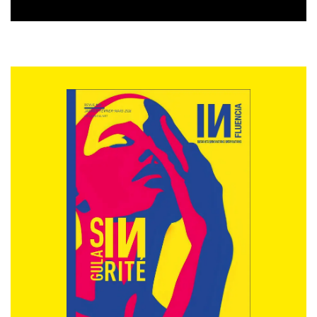
2022 pour suivre les éditions en
livestreaming et plus de 1 000
personnes en présentiel entre les
éditions 2019 et 2022 ;
#DLP Le Festival
(en 2021) : plus de
3000 personnes ont suivi l’événement
en live streaming auquel s’étaient
associées plus de 80 marques de
presse ;
#DLP L’efficacité
(depuis 2021) : un
livre blanc et 3 études qui montrent
notamment que « 1 € euro investi en
publicité dans la presse génère 5,70 €
de ventes additionnelles ».