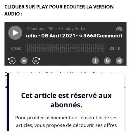
CLIQUER SUR PLAY POUR ECOUTER LA VERSION
AUDIO :
Entre le papier, le digital, la vidéo et l’audio, jamais
l’offre des médias régionaux n’a été aussi riche et
diversifiée. Au moment où les grandes régies télé et les
opérateurs télécoms testent les premières offres de
télévision segmentée, 366#Communities, la régie extra-
locale commune à la PQR, et Territoires TV, société
regroupant des éditeurs de télévisions locales, posent
aussi leurs jalons sur ce marché avec 366TV. Lancée le
1er mars, cette offre fédère les espaces de dix chaînes