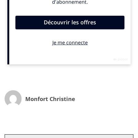
locales. Certaines sont détenues par des groupes de
presse régionale comme Wéo Nord Pas-de Calais et
Picardie (Groupe Rossel La Voix), Tébéo et Tébésud (Le
Télégramme), Télénantes (Ouest-France), TV7
Bordeaux (Groupe Sud-Ouest) et TV Tours (La Nouvelle
République). D’autres comptent parmi les chaînes
locales historiques comme TV Rennes, 8 Mont-Blanc ou
IDF1. Le marché étant – à nouveau – en pleine
recomposition après l’échec de la coentreprise entre le
réseau Vià et Altice, qui déploie sa marque BFM en
régions, d’autres chaînes pourraient bientôt rejoindre
l’offre :
« Des chaînes locales reprises par la PQR, mais
aussi d’autres dans lesquelles la presse régionale n’est pas
Monfort Christine
majoritaire ou ne détient même aucune participation »
,
indique
Stéphane Delaporte
, directeur général de
366#Communities
.