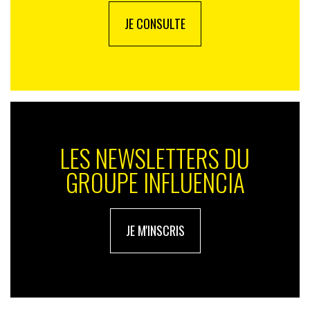
proximité et d’utilité prônées par la
PQR
. Territoires TV
JE CONSULTE
va continuer à déployer des programmes communs
comme autant de « verticales ». Deux magazines
hebdomadaires sont déjà diffusés :
Tous des chefs !
sur la gastronomie en régions et le magazine de
société
Extra local
. Deux autres magazines sont dans
les cartons : l’un sur les nouvelles mobilités et un autre
sur le « made in régions ». La mise à l’antenne est cette
fois prévue pour la rentrée.
LES NEWSLETTERS DU
GROUPE INFLUENCIA
JE M'INSCRIS