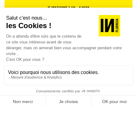
JE M'ABONNE 1 AN - 4 NUM.
JE DÉCOUVRE LES NUMÉROS PRÉCÉDENTS
Je suis déjà abonné(e) :
je consulte la revue en
version digitale
SUIVEZ-NOUS