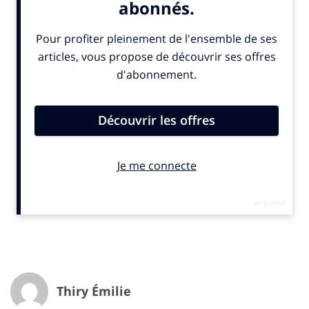
révèlerons Jeudi 29 avril viennent confirmer ces
éléments. La presse a été un relai très important
pendant cette pandémie. D’après notre étude
OneNext, 88% des Français ont confiance en ce qu’ils
lisent. Les Français sont attachés aux marques média,
en digital ou papier. Il est intéressant de noter que
l’abonnement a pris une part de plus en plus centrale
(en digital ou en papier) puisque 42% des lectures
proviennent d’abonnements, d’après OneNext
toujours. Concernant les usages, les marques médias
ont poursuivi leur diversification, avec de nouveaux
formats, avec l’essor des podcasts et de la vidéo. Les
médias intègrent aussi de nouvelles plateformes
comme
Twitch
.
IN. : quelles sont les grandes tendances d’audience analysées sur cette
année 2020 ? Est-ce que des secteurs émergent plus que d’autres ?
Thiry Émilie
M.F.
: deux grandes familles de presse ont tiré leur