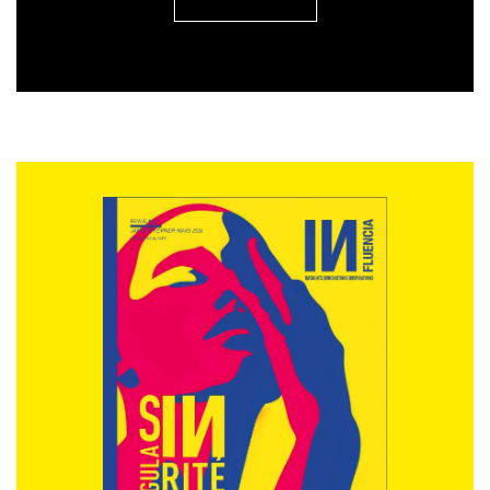
intègrerons de nouveaux indicateurs liés à ces
nouveaux usages et aux nouveaux supports de
consommation des médias (réseaux sociaux, vidéo,
newsletters et podcasts). Notre rôle est de trouver des
méthodologies adaptées à tous pour répondre à ces
nouveaux enjeux et aux nouveaux usages. Comme
nous l’avons fait pendant l’année écoulée, il s’agira de
rebondir, de nous adapter, avec beaucoup de
nouveaux projets.