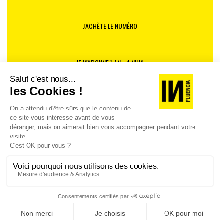
J'ACHÈTE LE NUMÉRO
JE M'ABONNE 1 AN - 4 NUM.
JE DÉCOUVRE LES NUMÉROS PRÉCÉDENTS
Je suis déjà abonné(e) :
je consulte la revue en
version digitale