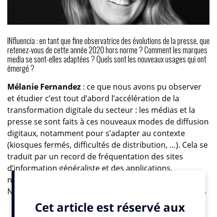
INfluencia : en tant que fine observatrice des évolutions de la presse, que
retenez-vous de cette année 2020 hors norme ? Comment les marques
media se sont-elles adaptées ? Quels sont les nouveaux usages qui ont
émergé ?
Mélanie Fernandez
: ce que nous avons pu observer
et étudier c’est tout d’abord l’accélération de la
transformation digitale du secteur : les médias et la
presse se sont faits à ces nouveaux modes de diffusion
digitaux, notamment pour s’adapter au contexte
(kiosques fermés, difficultés de distribution, …). Cela se
traduit par un record de fréquentation des sites
d’information généraliste et des applications,
notamment pour mars 2020. Du jamais vu en 20 ans !
Nous annoncions le 11 février dernier que les versions
numériques individuelles progressaient de 46,5% entre
2019 et 2020. Les chiffres de l’Observatoire que nous