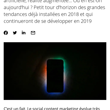
artificielle, réalité augmentée… Où en est-on
aujourd’hui ? Petit tour d’horizon des grandes
tendances déjà installées en 2018 et qui
continueront de se développer en 2019
C’est un fait. Le social content marketing évolue très