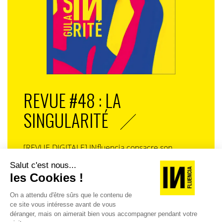
des consommateurs potentiels… Le marketing
d’influence permet de contrôler la diffusion
d’informations, et s’oriente vers la maîtrise affinée des
contenus.
Selon une étude menée par l’Institut Harris Interactive
en mars 2018, 39% des Français estiment qu’ils font
des achats sous influence extérieure, et 41% ont entre
REVUE #48 : LA
18 et 25 ans. Familiers des réseaux sociaux, ils sont
l’eldorado des influenceurs. En effet, 62% des 18-25 ans
SINGULARITÉ
s’intéressent à une marque suite à une intervention de
leur influenceur préféré.
[REVUE DIGITALE] INfluencia consacre son
Il ne fait aucun doute que les marques ont tout intérêt
prochain numéro à une question devenue
à s’intéresser à cet outil moins coûteux que la publicité
centrale dans l’économie contemporaine : Qu’est-
traditionnelle (TV…) et tout aussi voire plus efficace
ce que la singularité à l’heure de la
auprès d’une cible jeune.
standardisation généralisée ? Ce numéro explore
la singularité là où elle est la plus mise à l’épreuve
L’UGC : ou l’User Generated Content est le meilleur
: dans l’entreprise, dans la marque, dans les
moyen pour les marques d’obtenir du « earned media