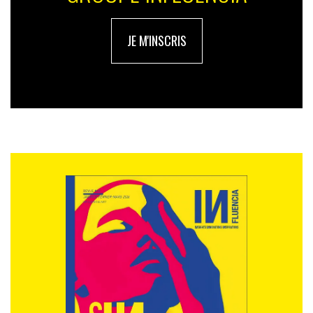
propose aux consommateurs un regard plus intime,
plus authentique et sans artifice. En somme, il apporte
JE M'INSCRIS
au client l’expérience personnalisée et exclusive qu’il
recherche, filmée au moment présent.
Au-delà des contenus exclusifs, ce format fait
également partager des événements auxquels les
consommateurs ne peuvent pas toujours assister. La
présentation de produit est ainsi souvent exploitée afin
que les consommateurs ou prospects puissent
mesurer sa qualité et son efficacité, afin qu’ils puissent
se projeter avec dans leur quotidien, comme lors du
live Facebook du défilé Etam de la Paris Fashion Week
2018.
L’influence : cette technique marketing explose ! C’est
un très bon moyen de diffuser de l’information par le
biais de personnes influentes. Cela change la façon de
promouvoir l’image et la notoriété de produits auprès