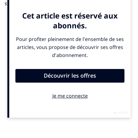
stratégie de communication d’une marque. Il est donc
primordial pour celes-ci de produire des contenus web
pertinents.
Panorama des tendances 2019
La réalité augmentée : les consommateurs sont plus
influents qu’avant et exigent que les marques
démontrent, grâce à l’usage de la technologie, qu’elles
soient proactives, qu’elles comprennent leurs
moindres attentes et que leurs désirs soient satisfaits.
La réalité augmentée comble ces deux besoins, en
offrant des occasions incroyables aux marques dans le
domaine de l’expérience client. Encore peu exploitée
en France, la réalité augmentée fait déjà partie de
nombreuses stratégies de marques. Elle créée un
impact significatif qui ne cessera d’augmenter dans les
prochaines années. Selon Statista, le marché de la
réalité augmentée dépassera 209 milliards de dollars