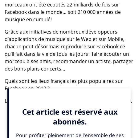
morceaux ont été écoutés 22 milliards de fois sur
Facebook dans le monde… soit 210 000 années de
musique en cumulé!
Grâce aux initiatives de nombreux développeurs
d’applications de musique sur le Web et sur Mobile,
chacun peut désormais reproduire sur Facebook ce
qu’il fait dans la vie de tous les jours : faire écouter un
morceau à ses amis, recommander un artiste, partager
des bons plans concerts…
Quels sont les lieux français les plus populaires sur
Facebook en 2012 ?
L’usage de Facebook devient de plus en plus important
sur mobile (avec 604 millions d’utilisateurs actifs par
mois sur mobile dans le monde, dont 14 millions en
France), les utilisateurs ont de plus en plus recours aux
fonctions de géolocalisation pour renseigner leurs
amis sur l’endroit dans lequel ils se trouvent (depuis le