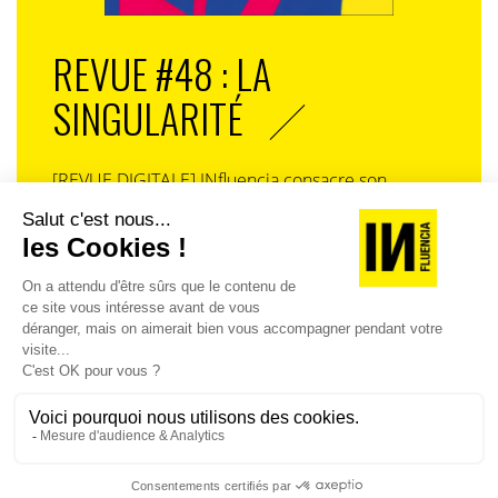
se posent, s’occupent des enfants, se créent de
nouvelles traditions et s’imposent de nouvelles mœurs
REVUE #48 : LA
: s’occuper de la famille. Ils deviennent également un
nouveau stéréotype : si les femmes au foyer étaient les
SINGULARITÉ
consommateurs cibles des années 70, les papas
blogueurs seront les hommes à suivre d’ici 2015 car ce
seront eux qui feront les courses.
[REVUE DIGITALE] INfluencia consacre son
prochain numéro à une question devenue
7. L’avenir de l’éducation : la formation permanente.
centrale dans l’économie contemporaine : Qu’est-
Demain, l’enseignement sera permanent et ne sera
ce que la singularité à l’heure de la
qu’à un clic. Les plus travailleurs verront l’éducation
standardisation généralisée ? Ce numéro explore
comme l’engagement d’une vie dans leur propre
la singularité là où elle est la plus mise à l’épreuve
intérêt. L’université coûte peut-être une fortune, mais
: dans l’entreprise, dans la marque, dans les
le savoir de pointe est désormais disponible
organisations, dans les choix de gouvernance,
gratuitement en ligne : l’instruction, c’est se connecter
dans le rapport au pouvoir et à la technologie.
ou échouer.
8. Repenser la qualité de vie. Ralentir est un rêve pour
le plus grand nombre, autant pour ceux qui ont adhéré
J'ACHÈTE LE NUMÉRO