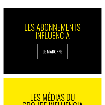
marchés adaptés aux nouvelles attentes ».
Petit aperçu des 13 tendances de 2013 selon Marian
Salzman :
LES ABONNEMENTS
1. L’année du « Co. ». La vie est une coproduction et la
INFLUENCIA
collaboration est le concept le plus tendance au travail
et chez soi (tout particulièrement à la maison où
plusieurs générations se rassemblent). Tous les mots
JE M'ABONNE
commençant par « co- » (co-création, co-parentalité,
combinaison, coïncider, co-entrepreneurial, et même
coïncidence) gagnent en importance parce que le « toi
+ moi » constitue une sorte d’armure et de protection
contre la dureté du monde et nourrit l’esprit pour se
prémunir contre les « i » fléaux : isolation (le pire),
infection (qui n’est pas mieux).
LES MÉDIAS DU
2. Créez des solutions, pas des problèmes. Les
politiciens se doivent de déclarer qu’ils ont la solution,