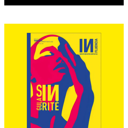
L’économie non fiduciaire a maintenant sa place. On
trouve de nouveaux « marchés » pour le commerce
des produits recyclables, des expérimentations de
monnaies locales. La valeur se trouve partout du
grenier aux poubelles …
5. L’imperfection a de l’avenir. Photoshop peut effacer
toutes sortes d’imperfections, le dentiste peut réparer
un sourire et les cours particuliers aider un lycéen
moyen à réussir son bac. Dans ces conditions,
comment reconnaître, apprécier et célébrer ces
imperfections qui confèrent leur authenticité aux gens,
aux lieux et aux objets ? Le yin (la quête de la
perfection) ne semble pas trouver son équilibre avec le
yang (la recherche d’authenticité), laissant chacun
jongler avec ses aspirations contradictoires.
6. Papas : les nouvelles mamans. Dans une économie
marquée par un très fort chômage masculin, les pères