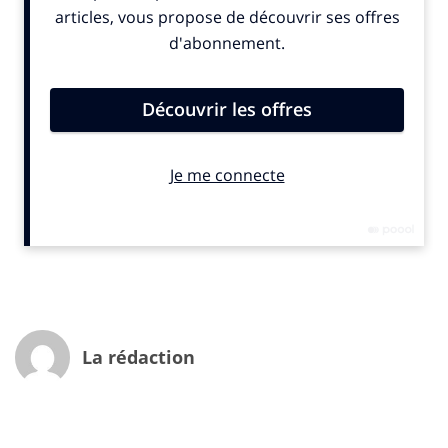
lancement de la fonctionnalité « check-in » en aout
2010, plus de 17 milliards de check-ins ont
étécomptabilisés ).
Et force est de constater que Paris fait honneur à sa
réputation de ville lumière. Récemment désignée ville
la plus sociale du monde, avec près 2 millions de fans
sur sa Page Facebook officielle , la capitale française
rassemble la plupart des lieux les plus visités de France
sur le réseau.
Pour retrouver la liste des sujets qui ont marqué
l’année 2012 sur Facebook dans le monde entier,
rendez-vous sur : Facebook stories. Et si votre faim de
chiffres n’est pas rassasiée, allez faire un tour sur
La rédaction
Facebook Data Sciences
2012 et son année sur Twitter
Twitter est pour ceux qui savent le lire un véritable