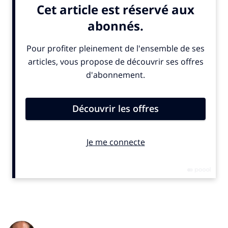
IN. : vous pensez qu’il aurait mal réagi dans d’autres circonstances?
J.Cl.E. :
je ne sais pas. J’ai toujours pensé qu’il serait
contre, vu qu’il tenait des propos dégradants sur ces
questions. Donc oui, j’étais incapable d’assumer le fait
que j’étais gay auprès de lui. D’ailleurs dès l’âge de 16
ans je m’émancipe de ma famille, et je m’assume. Au
travail, j’expliquais simplement que j’étais bisexuel,
j’étais le copain de rugby… Et surtout, j’ai eu la chance
d’être entouré de personnes tolérantes,
bienveillantes… Mais durant ma carrière, j’ai connu des
joueurs pour lesquels c’était compliqué.