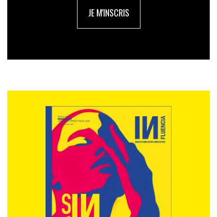
sur 10 considèrent que l’action portée par les Rôles Modèles
JE M'INSCRIS
LGBT+ et Allié
·
es serait positive pour leur entreprise ».
« N
ous avons dépassé le seuil emblématique des 70% de
Français
·
es qui considèrent aujourd’hui l’entreprise comme
un acteur à part entière dans la lutte contre les
discriminations et la LGBTphobie, mais les actions à mener
sont nombreuses pour être au rendez-vous des désideratas
des Français.es.
» ajoutent
Sylvie Meisel
et
Florian
Baratte
, Co-Président·es de L’Autre Cercle, même si
comme ce dernier le constate, les Rôles Modèles ne
sont plus l’apanage des groupes anglo-américains ».
Les Rôles Modèles ne sont plus l’apanage des groupes
anglo-américains,
Si l’association souligne également un ancrage plus
marqué au sein des organisations en matière
d’inclusion et de non-discrimination des LGBT+, elle