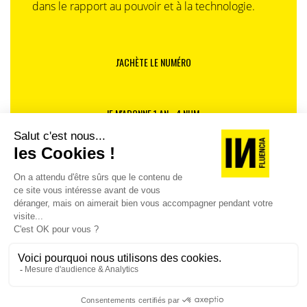
dans le rapport au pouvoir et à la technologie.
En effet, si la proportion de femmes nominées a connu
une hausse comparée aux trois premières éditions,
seules 38% d’entre elles figurent parmi les candidat·es
et les lesbiennes restent elles encore sous-
J'ACHÈTE LE NUMÉRO
représentées par rapport aux femmes Alliées. De
même, le nombre de lauréat·es issu·es de petites
entreprises reste largement sous-représenté·es. 6
JE M'ABONNE 1 AN - 4 NUM.
lauréat·es sur 10 (63%) émanent des grandes
organisations signataires de la Charte d’Engagement
LGBT+ de L’Autre Cercle. Le constat est aussi accablant
JE DÉCOUVRE LES NUMÉROS PRÉCÉDENTS
en termes de répartition géographique. Seulement un
tiers des lauréat·es proviennent des régions, hors Ile-
Je suis déjà abonné(e) :
je consulte la revue en
de-France.
version digitale
Pas tout à fait sombre, le tableau, montre néanmoins,
une meilleure représentativité de l’éventail des
identités LGBT+ avec pour la première fois, avec 9,5%
de lauréat·es transgenres et/ou non-binaires et une
visibilité accrue de Rôles Modèles bi·es et