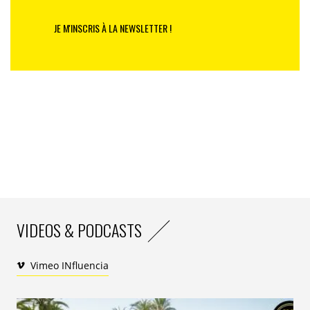
de la FFR.
JE M'INSCRIS À LA NEWSLETTER !
IN. : que faites-vous personnellement en tant que rôle modèle?
J.Cl.E. :
j’anime des formations, des séminaires et parle
des sujets pour éviter le harcèlement, les mauvaises
attitudes, et combattre l’homophobie. A ma façon,
j’essaye de changer les lignes. L’homophobie est un
fléau. J’en profite pour annoncer ici que samedi
prochain, il y aura un tournoi gay-friendly à
Marcoussy
, le Centre National du Rugby. Les drapeaux
de toutes les couleurs y sont les bienvenus! Par
ailleurs, La ligue Nationale de Rugby qui a lancé un
partenariat avec le magazine
Têtu
. Ça c’est très cool.
VIDEOS & PODCASTS
Vimeo INfluencia