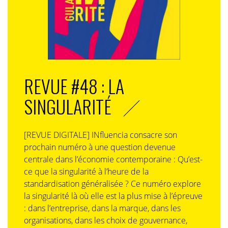
pointe également du doigt les inégalités persistantes
qui se traduisent concrètement sur le terrain.
En cinq ans, des centaines d’entreprises et
REVUE #48 : LA
d’organisations se sont mobilisées pour encourager
SINGULARITÉ
les nominations.
[REVUE DIGITALE] INfluencia consacre son
prochain numéro à une question devenue
en effet, L’Autre Cercle ne comptabilise que 1 000
centrale dans l’économie contemporaine : Qu’est-
candidatures et 450 lauréat·es sur ces 5 dernières
ce que la singularité à l’heure de la
années. Une discordance qui fait écho aux inégalités
standardisation généralisée ? Ce numéro explore
territoriales, sectorielles mais aussi de genre,
la singularité là où elle est la plus mise à l’épreuve
constatées lors des campagnes menées par les Rôles
: dans l’entreprise, dans la marque, dans les
Modèles.
organisations, dans les choix de gouvernance,