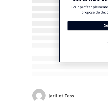
économique, des emplois, des dividendes pour 
permettre d’avoir comme variable d’ajustement
jours de créer de la valeur en détruisant d’aut
« L’entreprise contributive est faite pour appo
simplement sur un marché financier mais éga
D’ailleurs,
Marie Georges
rejoint cette déf
risque ».
« L’entreprise voit le changement 
les risques dont elle doit se prémunir, ceci es
négatives »
, explique-t-elle. Ainsi on est 
citoyenne participe aux grands enjeux m
« L’entreprise contributive est un
Jarillot Tess