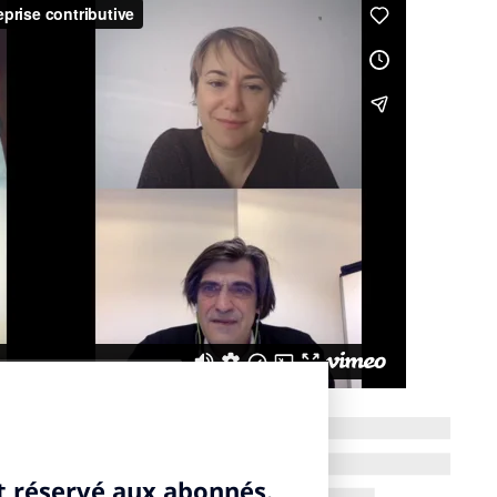
?
ntributive est une entreprise qui s’intéresse à ses
dérer que sous prétexte que l’entreprise crée de la valeur