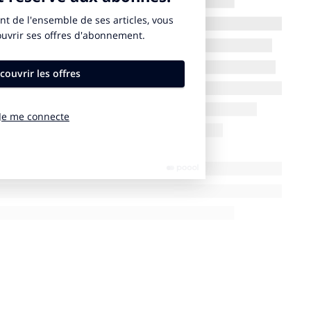
les actionnaires ainsi que des bénéfices, elle peut se
 le social ou l’environnement. Il est impossible de nos
re part »
ajoute-t-il.
rter des réponses à des enjeux de société. Elle n’est pas
lement en Société »
, introduit
Hélène Valade
.
inition qui selon elle rompt avec une vision « par le
climatique, les problèmes environnementaux et sociaux et
t un impératif permettant de limiter ses externalités
dans une vision a maxima de l’entreprise, qui en tant que
ondiaux soutenus par le développement durable.
 chemin, qui nécessite leadership et courage »