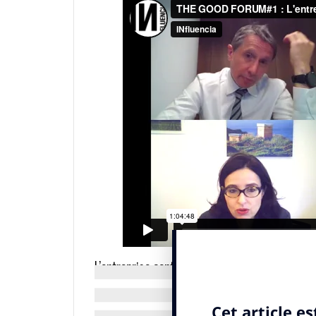
L’entreprise contributive qu’est-ce que c’est 
Pour
Fabrice Bonnifet
, une entreprise co
impacts :
« On ne peut plus aujourd’hui consi