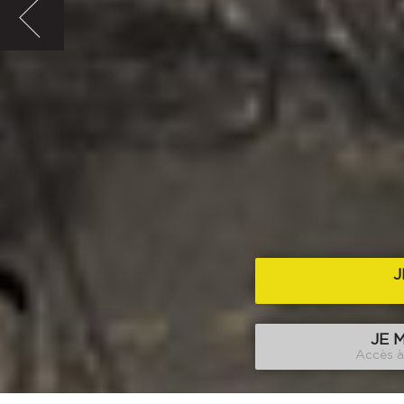
J
JE 
Accès à