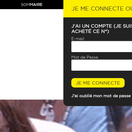
SOM
MAIRE
JE ME CONNECTE O
J'AI UN COMPTE (JE SU
ACHETÉ CE N°)
E-mail
LA VIE 
Mot de Passe
JE ME CONNECTE
J'ai oublié mon mot de passe