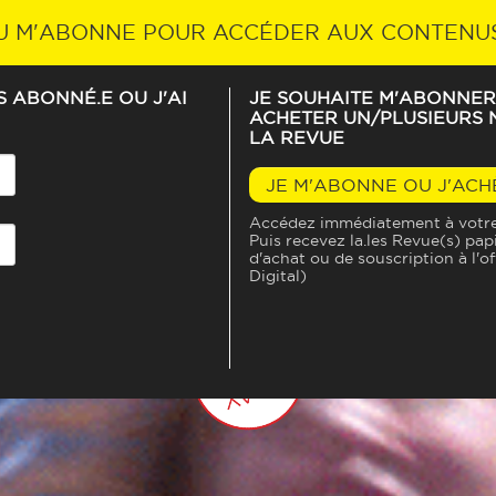
ABONNEZ-VOUS À LA REVUE
U M'ABONNE POUR ACCÉDER AUX CONTENU
IS ABONNÉ.E OU J'AI
JE SOUHAITE M'ABONNER
ACHETER UN/PLUSIEURS N
LA REVUE
EN VRAI, IL N’Y A QUE ÇA D
JE M'ABONNE OU J'ACH
Accédez immédiatement à votre 
CHRISTINE
MONFORT
Puis recevez la.les Revue(s) pap
d'achat ou de souscription à l'o
Digital)