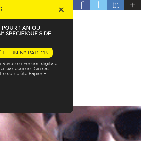
×
S
 POUR 1 AN OU
° SPÉCIFIQUE.S DE
E VRAI !
ÈTE UN N° PAR CB
Revue en version digitale.
ier par courrier (en cas
ffre complète Papier +