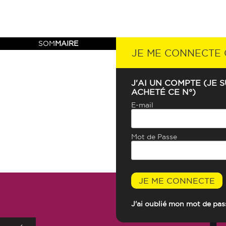
SOM
MAIRE
JE ME CONNECTE
« 
J'AI UN COMPTE (JE S
ACHETÉ CE N°)
UNE
E-mail
Mot de Passe
JE ME CONNECTE
J'ai oublié mon mot de pas