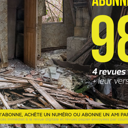
M'ABONNE, ACHÈTE UN NUMÉRO OU ABONNE UN AMI PA
cès immédiat à la revue digitale et revues papier envoyées par courri