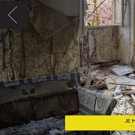
JE 
Ac