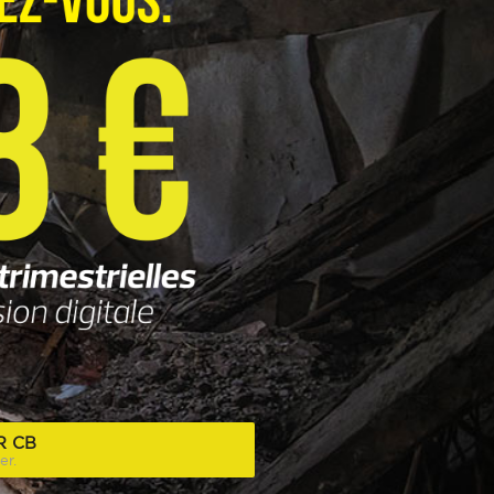
R CB
er.