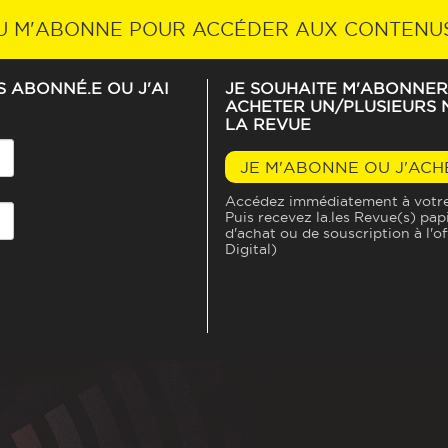
ABONNEZ-VOUS À LA REVUE
U M'ABONNE POUR ACCÉDER AUX CONTENU
IS ABONNÉ.E OU J'AI
JE SOUHAITE M'ABONNER
ACHETER UN/PLUSIEURS N
LA REVUE
ENTENDEZ- VOUS L’ÉCHO 
JE M'ABONNE OU J'ACH
Accédez immédiatement à votre 
FRÉDÉRIC
THERIN
Puis recevez la.les Revue(s) pap
d'achat ou de souscription à l'o
Digital)