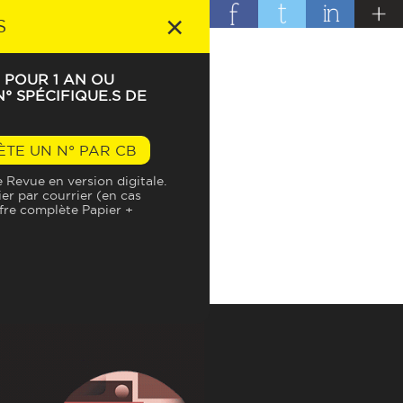
×
S
 POUR 1 AN OU
° SPÉCIFIQUE.S DE
?
ÈTE UN N° PAR CB
Revue en version digitale.
ier par courrier (en cas
ffre complète Papier +