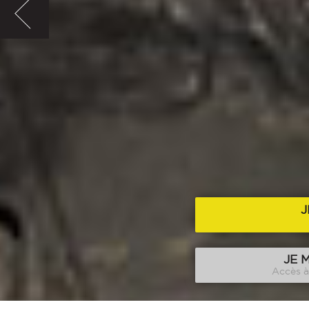
J
JE 
Accès à