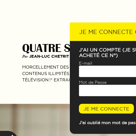
JE ME CONNECTE
QUATRE SCÉNARIOS PO
J'AI UN COMPTE (JE S
ACHETÉ CE N°)
Par
JEAN-LUC CHETRIT ET FRANÇOIS DRUEL
E-mail
MORCELLEMENT DES AUDIENCES, MUTATIONS RADI
CONTENUS ILLIMITÉS… ANALYSE DE CE PETIT ÉCRA
TÉLÉVISION !* EXTRAITS. —
Mot de Passe
JE ME CONNECTE
J'ai oublié mon mot de pas