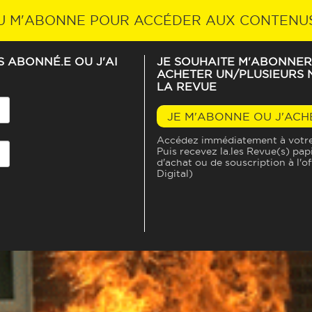
ABONNEZ-VOUS À LA REVUE
U M'ABONNE POUR ACCÉDER AUX CONTENU
IS ABONNÉ.E OU J'AI
JE SOUHAITE M'ABONNER
ACHETER UN/PLUSIEURS N
LES ÉDITEURS, LES MÉDIA
LA REVUE
PUBLICITAIRES ?
JE M'ABONNE OU J'ACH
Accédez immédiatement à votre 
Puis recevez la.les Revue(s) pap
SOPHIE
PONCIN
d'achat ou de souscription à l'o
Digital)