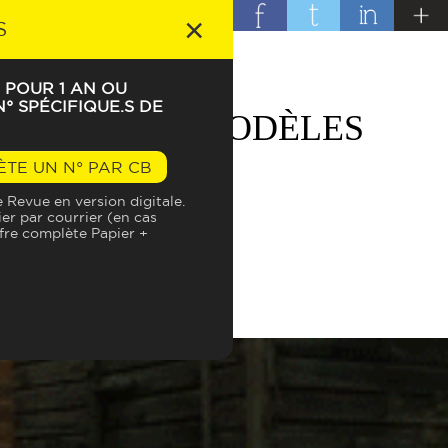
×
S
 POUR 1 AN OU
° SPÉCIFIQUE.S DE
S ET LEURS MODÈLES
ÈTE UN N° PAR CB
Revue en version digitale.
ier par courrier (en cas
ffre complète Papier +