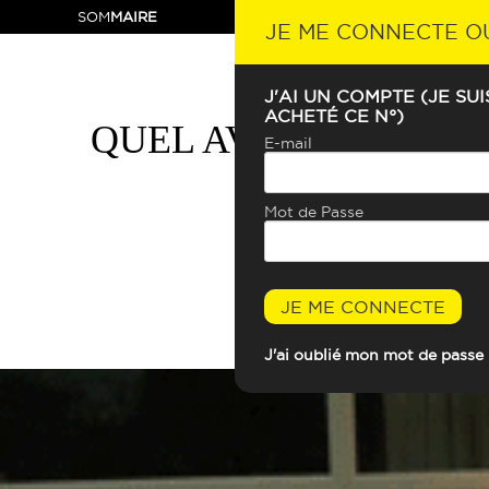
SOM
MAIRE
JE ME CONNECTE O
J'AI UN COMPTE (JE SU
ACHETÉ CE N°)
QUEL AVENIR POUR 
E-mail
Mot de Passe
JE ME CONNECTE
J'ai oublié mon mot de passe