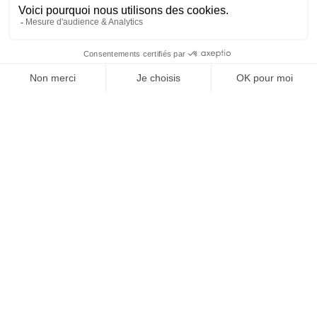
RECEVEZ UNE DOSE
D'INNOVATIONS PUB,
MEDIA, MARKETING,
ADTECH... ET DE GOOD
JE M'INSCRIS À LA NEWSLETTER !
1
4
5
6
7
8
9
10
31
…
…