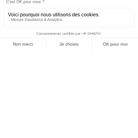
SUIVEZ-NOUS
@
INfluencialemag
Agence web
:
Novius