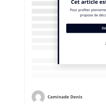
France est prévu pour des sujets majeurs 
régionalisation, les institutions ou la 
sur un tel sujet, la République prendrait 
élective d’avenir et de creuser encore plu
politiques.
Si le référendum doit aujourd’hui s’exerc
un dispositif d’ensemble et non pas sur un
anti-terroriste mis en place serait déjà u
citoyen et sa capacité à orienter les décis
Les sujets qui intéressent vraiment les F
des conditions de travail (minima, conditio
l’objet d’un référendum permettant de sor
heures et des rigidités du système. La pari
être traitée sous forme référendaire tant
salariale des fonctionnaires et assimilés
Caminade Denis
la suppression des passe-droits en tout 
mauvais éléments, pas d’encouragement ind