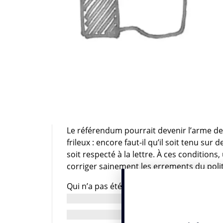
Le référendum pourrait devenir l’arme de
frileux : encore faut-il qu’il soit tenu sur 
soit respecté à la lettre. À ces conditions
corriger sainement les errements du poli
Qui n’a pas été choqué d’entendre le Pré
la suppression de la nationalité française
poignée d’individus peu concernés par le s
dérive de la fonction présidentielle inac