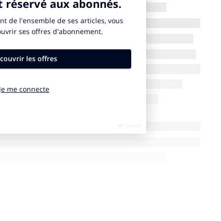
touchant directement la vie des Français (la
Communauté Européenne). En organisant un référendum
le risque de déconsidérer cette forme de participation
s l’écart entre le peuple et ses représentants
er, ce ne peut donc être que sur un sujet majeur et sur
 détail de la mesure : pour ou contre le dispositif
ne question qui respecterait davantage l’avis du
ions de l’exécutif. On en est loin…
rançais sont pourtant connus. L’emploi et la réforme
ns et horaires, contrat de travail) pourraient faire
tir de la logique sclérosante actuelle du CDI, des 35
té secteur public/secteur privé pourrait, elle-aussi,
 les antagonismes sont exacerbés : une revalorisation
 pourrait permettre un alignement sur le privé contre
genre (emploi protégé, absence de sanction pour les
ividuel des plus méritants, calcul de la retraite sur