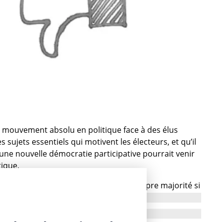
 mouvement absolu en politique face à des élus
des sujets essentiels qui motivent les électeurs, et qu’il
, une nouvelle démocratie participative pourrait venir
tique.
sident menacer d’un référendum sa propre majorité si
 aux binationaux « terroristes » -autant dire une
ujet !- n’était pas votée par les assemblées ? Une
ceptable en démocratie alors que le référendum en